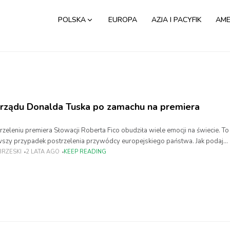
POLSKA
EUROPA
AZJA I PACYFIK
AME
ądu Donalda Tuska po zamachu na premiera
rzeleniu premiera Słowacji Roberta Fico obudziła wiele emocji na świecie. To
rwszy przypadek postrzelenia przywódcy europejskiego państwa. Jak podają
go 71-letni pisarz Juraj
BRZESKI
2 LATA AGO
KEEP READING