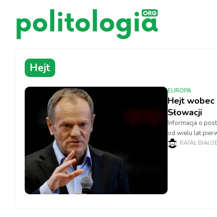
Hejt
EUROPA
Hejt wobec rz
Słowacji
Informacja o post
od wielu lat pie
media, postrzelił 
RAFAŁ BIAŁO