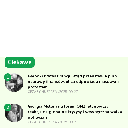
Ciekawe
Głęboki kryzys Francji: Rząd przedstawia plan
1
naprawy finansów, ulica odpowiada masowymi
protestami
CEZARY HUSZCZA
2025-09-27
Giorgia Meloni na forum ONZ: Stanowcza
2
reakcja na globalne kryzysy i wewnętrzna walka
polityczna
CEZARY HUSZCZA
2025-09-27