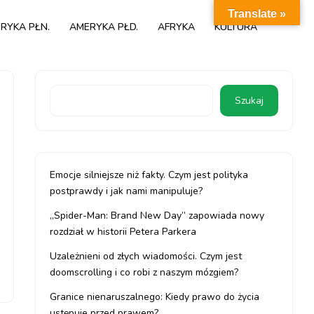
Translate »
RYKA PŁN.
AMERYKA PŁD.
AFRYKA
KULTURA
Szukaj
Emocje silniejsze niż fakty. Czym jest polityka
postprawdy i jak nami manipuluje?
„Spider-Man: Brand New Day” zapowiada nowy
rozdział w historii Petera Parkera
Uzależnieni od złych wiadomości. Czym jest
doomscrolling i co robi z naszym mózgiem?
Granice nienaruszalnego: Kiedy prawo do życia
ustępuje przed prawem?