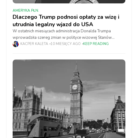
AMERYKA PŁN.
Dlaczego Trump podnosi opłaty za wizę i
utrudnia legalny wjazd do USA
W ostatnich miesiącach administracja Donalda Trumpa
wprowadziła szereg zmian w polityce wizowej Stanów
Zjednoczonych, które znacząco wpływają na osoby planujące
KACPER KALETA
10 MIESIĘCY AGO
KEEP READING
podróż do USA. Jednym z najbardziej kontrowersyjnych
posunięć jest podniesienie