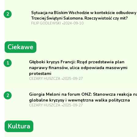
Sytuacja na Bliskim Wschodzie w kontekście odbudowy
2
Trzeciej Świątyni Salomona. Rzeczywistość czy mit?
FILIP GODLEWSKI
2024-09-10
Ciekawe
Głęboki kryzys Francji: Rząd przedstawia plan
1
naprawy finansów, ulica odpowiada masowymi
protestami
CEZARY HUSZCZA
2025-09-27
Giorgia Meloni na forum ONZ: Stanowcza reakcja n
2
globalne kryzysy i wewnętrzna walka polityczna
CEZARY HUSZCZA
2025-09-27
Kultura