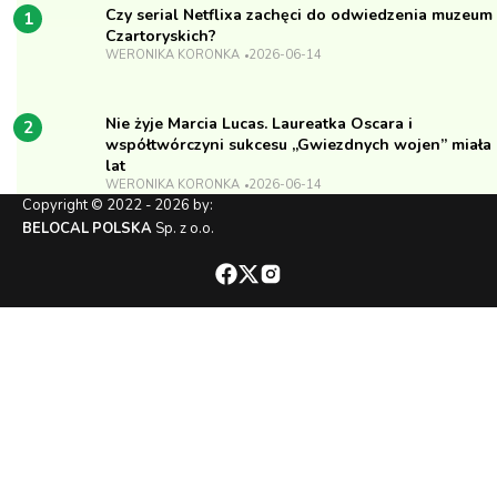
Czy serial Netflixa zachęci do odwiedzenia muzeum
1
Czartoryskich?
WERONIKA KORONKA
2026-06-14
Nie żyje Marcia Lucas. Laureatka Oscara i
2
współtwórczyni sukcesu „Gwiezdnych wojen” miała
lat
WERONIKA KORONKA
2026-06-14
Copyright © 2022 - 2026 by:
BELOCAL POLSKA
Sp. z o.o.