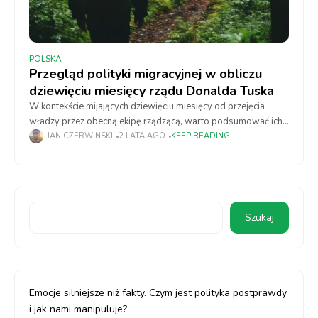
POLSKA
Przegląd polityki migracyjnej w obliczu
dziewięciu miesięcy rządu Donalda Tuska
W kontekście mijających dziewięciu miesięcy od przejęcia
władzy przez obecną ekipę rządzącą, warto podsumować ich
działania w zakresie polityki migracyjnej oraz azylowej.
JAN CZERWINSKI
2 LATA AGO
KEEP READING
Kluczowe kwestie obejmują ustanowienie strefy buforowej,
narrację polityczną
Szukaj
Emocje silniejsze niż fakty. Czym jest polityka postprawdy
i jak nami manipuluje?