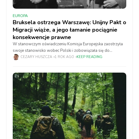
EUROPA
Bruksela ostrzega Warszawę: Unijny Pakt o
Migracji wiąże, a jego łamanie pociągnie
konsekwencje prawne
W stanowczym oświadczeniu Komisja Europejska zaostrzyła
swoje stanowisko wobec Polski i zobowiązała się do
wszczęcia postępowania prawnego przeciwko krajowi, jeśli
CEZARY HUSZCZA
1 ROK AGO
KEEP READING
ten – zgodnie z wcześniejszymi groźbami – nie zastosuje się