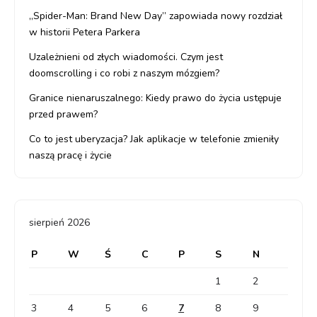
„Spider-Man: Brand New Day” zapowiada nowy rozdział
w historii Petera Parkera
Uzależnieni od złych wiadomości. Czym jest
doomscrolling i co robi z naszym mózgiem?
Granice nienaruszalnego: Kiedy prawo do życia ustępuje
przed prawem?
Co to jest uberyzacja? Jak aplikacje w telefonie zmieniły
naszą pracę i życie
sierpień 2026
P
W
Ś
C
P
S
N
1
2
3
4
5
6
7
8
9