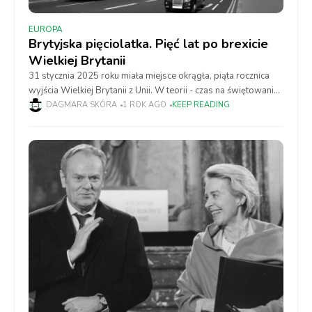
EUROPA
Brytyjska pięciolatka. Pięć lat po brexicie
Wielkiej Brytanii
31 stycznia 2025 roku miała miejsce okrągła, piąta rocznica
wyjścia Wielkiej Brytanii z Unii. W teorii - czas na świętowanie.
W praktyce - przypomina to próbę ponownego wciśnięcia
DAGMARA SKÓRA
1 ROK AGO
KEEP READING
korka do