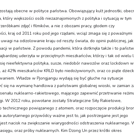
ozostają obecne w polityce państwa. Obowiązujący kult jednostki, obec
który większości osób niezaznajomionych z polityka i sytuacją w tym
zeróbkami zdjęć i filmików, a nie z obozami pracy, głodem czy
i, kraj od 2011 roku pod jego rządami, wciąż zmaga się z poważnymi
agi na odizolowanie kraju od reszty świata, do opinii publicznej, jak 
uacji w państwie. Z powodu pandemii, która dotknęła także i to państw
bardziej uderzyła w przeciętnych mieszkańców, którzy i tak od wielu l
a się nieefektywna polityka, susze, niedobór nawozów oraz lockdown w
 aż 42% mieszkańców KRLD było niedożywionych, oraz co piąte dziec
waniem. Władze w Pjongjangu wydają się być głuche na sytuacje
yć się na wymianę handlowa z państwami globalnej wioski, w zamian z
arsenału nuklearno-rakietowego, mającego zapewnić przetrwanie reżimu
gi. W 2012 roku, powołane zostały Strategiczne Siły Rakietowe,
 technicznego powiązanego z atomem, oraz rozpoczęcie produkcji bron
 autorytarnego przywódcy ważne jest to, jak postrzegane jest jego
jest nacisk na zwiększanie wiarygodności odstraszenia nuklearnego. 
sięgu, oraz próby nuklearnych. Kim Dzong Un przez krótki okres