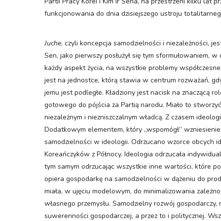
Partii Pracy Korei i Kim Ir Sena, na przestrzeni kilku la
funkcjonowania do dnia dzisiejszego ustroju totalitarn
Juche
, czyli koncepcja samodzielności i niezależności, jes
Sen, jako pierwszy posłużył się tym sformułowaniem, w o
każdy aspekt życia, na wszystkie problemy współczesnego
jest na jednostce, którą stawia w centrum rozważań, gd
jemu jest podległe. Kładziony jest nacisk na znaczącą rol
gotowego do pójścia za Partią narodu. Miało to stworzy
niezależnym i niezniszczalnym władcą. Z czasem ideologia 
Dodatkowym elementem, który „wspomógł” wzniesienie tej
samodzielności w ideologii. Odrzucano wzorce obcych id
Koreańczyków z Północy. Ideologia odrzucała indywidual
tym samym odrzucając wszystkie inne wartości, które po
opiera gospodarkę na samodzielności w dążeniu do produ
miała, w ujęciu modelowym, do minimalizowania zależn
własnego przemysłu. Samodzielny rozwój gospodarczy, m
suwerenności gospodarczej, a przez to i politycznej. Ws