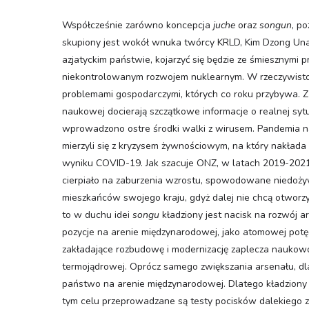
Współcześnie zarówno koncepcja
juche
oraz
songun
, p
skupiony jest wokół wnuka twórcy KRLD, Kim Dzong Una, 
azjatyckim państwie, kojarzyć się będzie ze śmiesznymi pr
niekontrolowanym rozwojem nuklearnym. W rzeczywistośc
problemami gospodarczymi, których co roku przybywa. Z uw
naukowej docierają szczątkowe informacje o realnej syt
wprowadzono ostre środki walki z wirusem. Pandemia naj
mierzyli się z kryzysem żywnościowym, na który nakład
wyniku COVID-19. Jak szacuje ONZ, w latach 2019-2021
cierpiało na zaburzenia wzrostu, spowodowane niedoży
mieszkańców swojego kraju, gdyż dalej nie chcą otworz
to w duchu idei
songu
kładziony jest nacisk na rozwój 
pozycje na arenie międzynarodowej, jako atomowej potę
zakładające rozbudowę i modernizację zaplecza naukowo
termojądrowej. Oprócz samego zwiększania arsenału, dla
państwo na arenie międzynarodowej. Dlatego kładziony 
tym celu przeprowadzane są testy pocisków dalekiego za