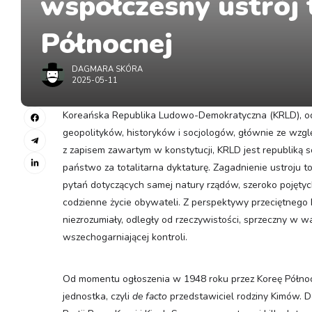
współczesny ustrój 
Północnej
DAGMARA SKÓRA
2025-05-11
Koreańska Republika Ludowo-Demokratyczna (KRLD), od 
geopolityków, historyków i socjologów, głównie ze wzglę
z zapisem zawartym w konstytucji, KRLD jest republiką so
państwo za totalitarna dyktaturę. Zagadnienie ustroju 
pytań dotyczących samej natury rządów, szeroko pojęt
codzienne życie obywateli. Z perspektywy przeciętnego 
niezrozumiały, odległy od rzeczywistości, sprzeczny w 
wszechogarniającej kontroli.
Od momentu ogłoszenia w 1948 roku przez Koreę Północ
jednostka, czyli
de facto
przedstawiciel rodziny Kimów. D