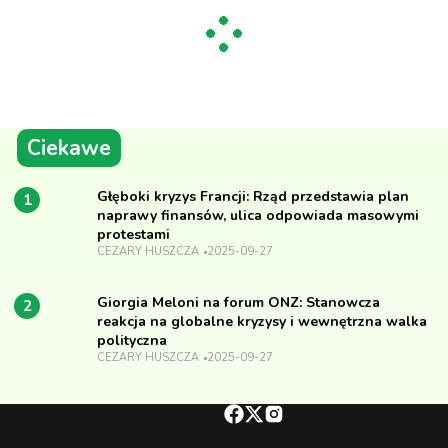
Ciekawe
Głęboki kryzys Francji: Rząd przedstawia plan
1
naprawy finansów, ulica odpowiada masowymi
protestami
CEZARY HUSZCZA
2025-09-27
Giorgia Meloni na forum ONZ: Stanowcza
2
reakcja na globalne kryzysy i wewnętrzna walka
polityczna
CEZARY HUSZCZA
2025-09-27