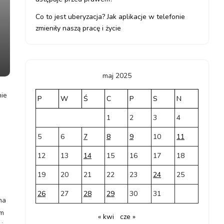
Co to jest uberyzacja? Jak aplikacje w telefonie
zmieniły naszą pracę i życie
maj 2025
nie
P
W
Ś
C
P
S
N
1
2
3
4
5
6
7
8
9
10
11
12
13
14
15
16
17
18
19
20
21
22
23
24
25
26
27
28
29
30
31
ma
em
« kwi
cze »