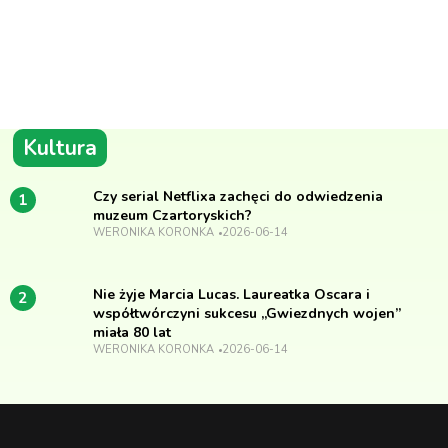
Kultura
Czy serial Netflixa zachęci do odwiedzenia
1
muzeum Czartoryskich?
WERONIKA KORONKA
2026-06-14
Nie żyje Marcia Lucas. Laureatka Oscara i
2
współtwórczyni sukcesu „Gwiezdnych wojen”
miała 80 lat
WERONIKA KORONKA
2026-06-14