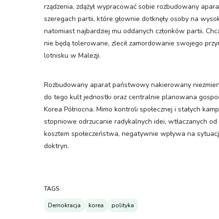
rządzenia, zdążył wypracować sobie rozbudowany aparat 
szeregach partii, które głownie dotknęły osoby na wys
natomiast najbardziej mu oddanych członków partii. Chcą
nie będą tolerowane, zlecił zamordowanie swojego przyr
lotnisku w Malezji.
Rozbudowany aparat państwowy nakierowany niezmienni
do tego kult jednostki oraz centralnie planowana gospod
Korea Północna. Mimo kontroli społecznej i stałych kam
stopniowe odrzucanie radykalnych idei, wtłaczanych od 
kosztem społeczeństwa, negatywnie wpływa na sytuację
doktryn.
TAGS:
Demokracja
korea
polityka