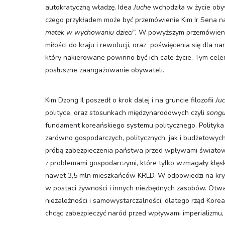
autokratyczną władzę. Idea
Juche
wchodziła w życie obyw
czego przykładem może być przemówienie Kim Ir Sena n
matek w wychowaniu dzieci”.
W powyższym przemówienie
miłości do kraju i rewolucji, oraz poświęcenia się dla n
który nakierowane powinno być ich całe życie. Tym celem 
posłuszne zaangażowanie obywateli.
Kim Dzong Il poszedł o krok dalej i na gruncie filozofii
Ju
polityce, oraz stosunkach międzynarodowych czyli
song
fundament koreańskiego systemu politycznego. Polityk
zarówno gospodarczych, politycznych, jak i budżetowych
próbą zabezpieczenia państwa przed wpływami światowy
z problemami gospodarczymi, które tylko wzmagały klęskę 
nawet 3,5 mln mieszkańców KRLD. W odpowiedzi na kry
w postaci żywności i innych niezbędnych zasobów. Otwa
niezależności i samowystarczalności, dlatego rząd Kore
chcąc zabezpieczyć naród przed wpływami imperializmu, kł