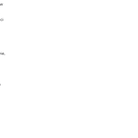
 w
ci
ie,
h