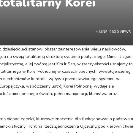
totalitarny Korei
4 MINS
260,0 VIEWS
dziesięcioleci stanowi obszar zainteresowania wielu naukowców,
du na swoją totalitarną strukturę systemu politycznego. Mimo, iż zgod
cjalistyczną, a jej twórcą jest Kim Ir Sen, w rzeczywistości uznajemy to
totalitarnego w Korei Północnej w czasach obecnych, wywołuje szereg
ych mechanizmów kontroli i wpływu przedstawianego systemu na
Europejczyka, współczesny ustrój Korei Północnej wydaje się
wartościami obecnego świata, pełen manipulacji, kłamstwa oraz
ną niepodległości, kluczowe znaczenie dla funkcjonowania państwa 
emokratyczny Front na rzecz Zjednoczenia Ojczyzny, pod kierownictw