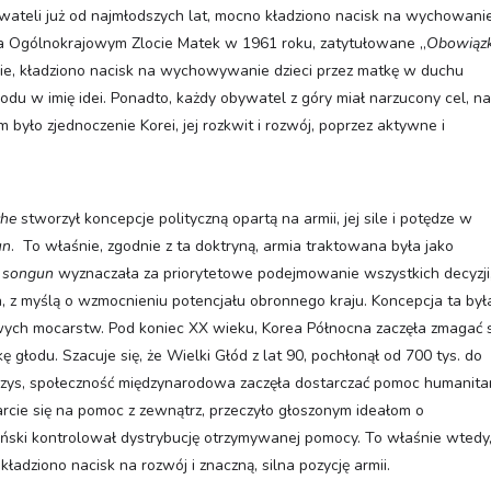
ateli już od najmłodszych lat, mocno kładziono nacisk na wychowanie
a Ogólnokrajowym Zlocie Matek w 1961 roku, zatytułowane „
Obowiązk
, kładziono nacisk na wychowywanie dzieci przez matkę w duchu
arodu w imię idei. Ponadto, każdy obywatel z góry miał narzucony cel, na
było zjednoczenie Korei, jej rozkwit i rozwój, poprzez aktywne i
che
stworzył koncepcje polityczną opartą na armii, jej sile i potędze w
un
. To właśnie, zgodnie z ta doktryną, armia traktowana była jako
a
songun
wyznaczała za priorytetowe podejmowanie wszystkich decyzji
, z myślą o wzmocnieniu potencjału obronnego kraju. Koncepcja ta był
ch mocarstw. Pod koniec XX wieku, Korea Północna zaczęła zmagać s
głodu. Szacuje się, że Wielki Głód z lat 90, pochłonął od 700 tys. do
zys, społeczność międzynarodowa zaczęła dostarczać pomoc humanita
rcie się na pomoc z zewnątrz, przeczyło głoszonym ideałom o
ański kontrolował dystrybucję otrzymywanej pomocy. To właśnie wtedy
adziono nacisk na rozwój i znaczną, silna pozycję armii.