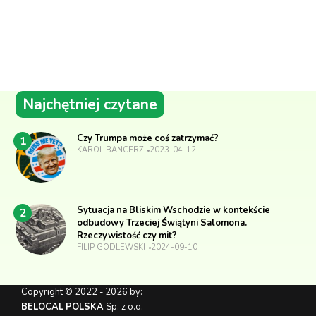
Najchętniej czytane
Czy Trumpa może coś zatrzymać?
1
KAROL BANCERZ
2023-04-12
Sytuacja na Bliskim Wschodzie w kontekście
2
odbudowy Trzeciej Świątyni Salomona.
Rzeczywistość czy mit?
FILIP GODLEWSKI
2024-09-10
Copyright © 2022 - 2026 by:
BELOCAL POLSKA
Sp. z o.o.