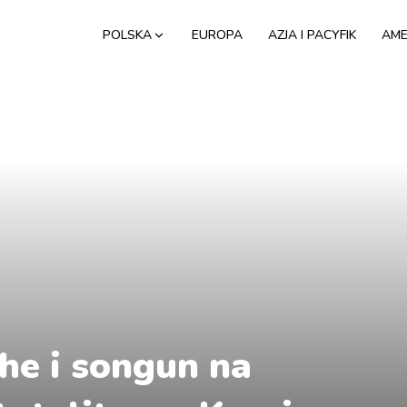
POLSKA
EUROPA
AZJA I PACYFIK
AME
he i songun na