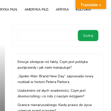
Translate »
RYKA PŁN.
AMERYKA PŁD.
AFRYKA
KULTURA
Szukaj
Emocje silniejsze niż fakty. Czym jest polityka
postprawdy i jak nami manipuluje?
„Spider-Man: Brand New Day” zapowiada nowy
rozdział w historii Petera Parkera
Uzależnieni od złych wiadomości. Czym jest
doomscrolling i co robi z naszym mózgiem?
Granice nienaruszalnego: Kiedy prawo do życia
ustępuje przed prawem?