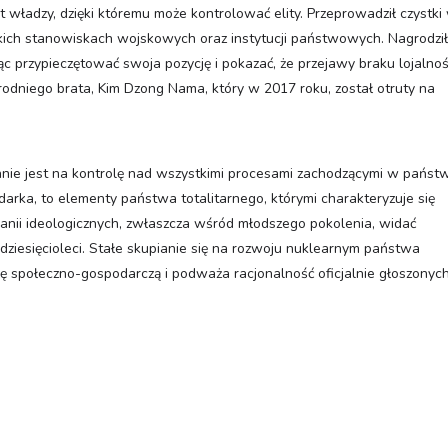
władzy, dzięki któremu może kontrolować elity. Przeprowadził czystki
okich stanowiskach wojskowych oraz instytucji państwowych. Nagrodził
c przypieczętować swoja pozycję i pokazać, że przejawy braku lojalnoś
odniego brata, Kim Dzong Nama, który w 2017 roku, został otruty na
e jest na kontrolę nad wszystkimi procesami zachodzącymi w państw
arka, to elementy państwa totalitarnego, którymi charakteryzuje się
panii ideologicznych, zwłaszcza wśród młodszego pokolenia, widać
dziesięcioleci. Stałe skupianie się na rozwoju nuklearnym państwa
 społeczno-gospodarczą i podważa racjonalność oficjalnie głoszonyc