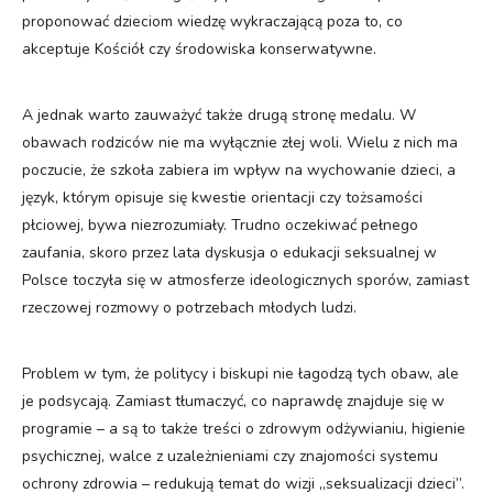
proponować dzieciom wiedzę wykraczającą poza to, co
akceptuje Kościół czy środowiska konserwatywne.
A jednak warto zauważyć także drugą stronę medalu. W
obawach rodziców nie ma wyłącznie złej woli. Wielu z nich ma
poczucie, że szkoła zabiera im wpływ na wychowanie dzieci, a
język, którym opisuje się kwestie orientacji czy tożsamości
płciowej, bywa niezrozumiały. Trudno oczekiwać pełnego
zaufania, skoro przez lata dyskusja o edukacji seksualnej w
Polsce toczyła się w atmosferze ideologicznych sporów, zamiast
rzeczowej rozmowy o potrzebach młodych ludzi.
Problem w tym, że politycy i biskupi nie łagodzą tych obaw, ale
je podsycają. Zamiast tłumaczyć, co naprawdę znajduje się w
programie – a są to także treści o zdrowym odżywianiu, higienie
psychicznej, walce z uzależnieniami czy znajomości systemu
ochrony zdrowia – redukują temat do wizji „seksualizacji dzieci”.