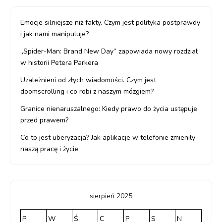
Emocje silniejsze niż fakty. Czym jest polityka postprawdy
i jak nami manipuluje?
„Spider-Man: Brand New Day” zapowiada nowy rozdział
w historii Petera Parkera
Uzależnieni od złych wiadomości. Czym jest
doomscrolling i co robi z naszym mózgiem?
Granice nienaruszalnego: Kiedy prawo do życia ustępuje
przed prawem?
Co to jest uberyzacja? Jak aplikacje w telefonie zmieniły
naszą pracę i życie
sierpień 2025
P
W
Ś
C
P
S
N