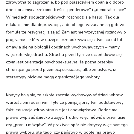
zdrowotna to zagrożenie, bo pod płaszczykiem dbania o dobro
dzieci przemyca rzekomo treści „genderowe” i „demoralizujące”.
W mediach społecznościowych rozchodzi się hasło „Tak dla
edukacji, nie dla deprawacji”, a do obiegu wrzucane są gotowe
formularze rezygnacji z zajęć. Zamiast merytorycznej rozmowy o
programie – który w dużej mierze pokrywa się z tym, co od lat
omawia się na biologii i godzinach wychowawczych – mamy
więc retorykę strachu. Strachu przed tym, że uczeń dowie się,
czym jest orientacja psychoseksualna, że pozna przepisy
chroniące go przed przemocą seksualną albo że usłyszy, iż
stereotypy płciowe mogą ograniczać jego wybory.
Krytycy boją się, że szkoła zacznie wychowywać dzieci wbrew
wartościom rodzinnym. Tyle że pomijają przy tym podstawowy
fakt: edukacja zdrowotna nie jest obowiązkowa. Rodzic ma
prawo wypisać dziecko z zajęć. Trudno więc mówić o przymusie
czy „praniu mózgów”. W praktyce spór nie dotyczy więc samego
prawa wyboru, ale tego, czy państwo w ogóle ma prawo