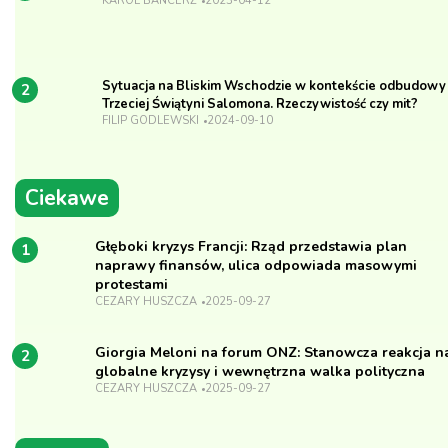
KAROL BANCERZ
2023-04-12
Sytuacja na Bliskim Wschodzie w kontekście odbudowy
2
Trzeciej Świątyni Salomona. Rzeczywistość czy mit?
FILIP GODLEWSKI
2024-09-10
Ciekawe
Głęboki kryzys Francji: Rząd przedstawia plan
1
naprawy finansów, ulica odpowiada masowymi
protestami
CEZARY HUSZCZA
2025-09-27
Giorgia Meloni na forum ONZ: Stanowcza reakcja n
2
globalne kryzysy i wewnętrzna walka polityczna
CEZARY HUSZCZA
2025-09-27