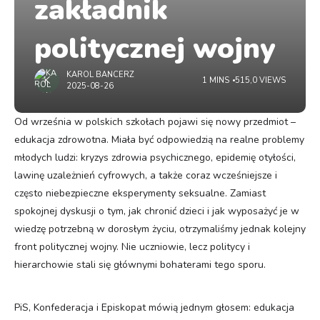
zakładnik
politycznej wojny
KAROL BANCERZ
1 MINS
515,0 VIEWS
2025-08-26
Od września w polskich szkołach pojawi się nowy przedmiot –
edukacja zdrowotna. Miała być odpowiedzią na realne problemy
młodych ludzi: kryzys zdrowia psychicznego, epidemię otyłości,
lawinę uzależnień cyfrowych, a także coraz wcześniejsze i
często niebezpieczne eksperymenty seksualne. Zamiast
spokojnej dyskusji o tym, jak chronić dzieci i jak wyposażyć je w
wiedzę potrzebną w dorosłym życiu, otrzymaliśmy jednak kolejny
front politycznej wojny. Nie uczniowie, lecz politycy i
hierarchowie stali się głównymi bohaterami tego sporu.
PiS, Konfederacja i Episkopat mówią jednym głosem: edukacja