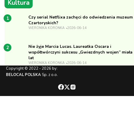
Kultura
Czy serial Netflixa zachęci do odwiedzenia muzeum
1
Czartoryskich?
WERONIKA KORONKA
2026-06-14
Nie żyje Marcia Lucas. Laureatka Oscara i
2
współtwórczyni sukcesu „Gwiezdnych wojen” miała
lat
WERONIKA KORONKA
2026-06-14
Copyright © 2022 - 2026 by:
BELOCAL POLSKA
Sp. z o.o.