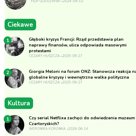
FILIP GODLEWSKI
2024-09-10
Ciekawe
Głęboki kryzys Francji: Rząd przedstawia plan
1
naprawy finansów, ulica odpowiada masowymi
protestami
CEZARY HUSZCZA
2025-09-27
Giorgia Meloni na forum ONZ: Stanowcza reakcja n
2
globalne kryzysy i wewnętrzna walka polityczna
CEZARY HUSZCZA
2025-09-27
Kultura
Czy serial Netflixa zachęci do odwiedzenia muzeum
1
Czartoryskich?
WERONIKA KORONKA
2026-06-14