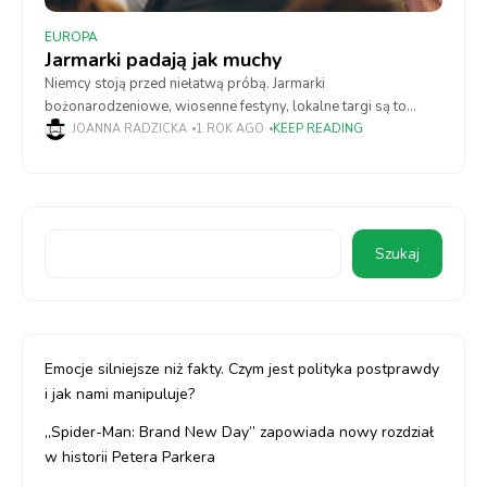
EUROPA
Jarmarki padają jak muchy
Niemcy stoją przed niełatwą próbą. Jarmarki
bożonarodzeniowe, wiosenne festyny, lokalne targi są to
wydarzenia, które od pokoleń budowały tożsamość miast i
JOANNA RADZICKA
1 ROK AGO
KEEP READING
wsi, zaczynają znikać z krajobrazu. Jest to związane z
Szukaj
Emocje silniejsze niż fakty. Czym jest polityka postprawdy
i jak nami manipuluje?
„Spider-Man: Brand New Day” zapowiada nowy rozdział
w historii Petera Parkera