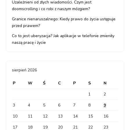
Uzależnieni od złych wiadomości. Czym jest
doomscrolling i co robi z naszym mózgiem?
Granice nienaruszalnego: Kiedy prawo do życia ustępuje
przed prawem?
Co to jest uberyzacja? Jak aplikacje w telefonie zmieniły
naszą pracę i życie
sierpień 2026
P
W
Ś
C
P
S
N
1
2
3
4
5
6
7
8
9
10
11
12
13
14
15
16
17
18
19
20
21
22
23