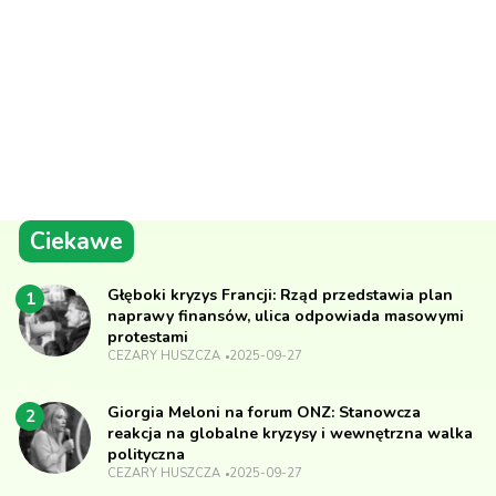
Ciekawe
Głęboki kryzys Francji: Rząd przedstawia plan
1
naprawy finansów, ulica odpowiada masowymi
protestami
CEZARY HUSZCZA
2025-09-27
Giorgia Meloni na forum ONZ: Stanowcza
2
reakcja na globalne kryzysy i wewnętrzna walka
polityczna
CEZARY HUSZCZA
2025-09-27