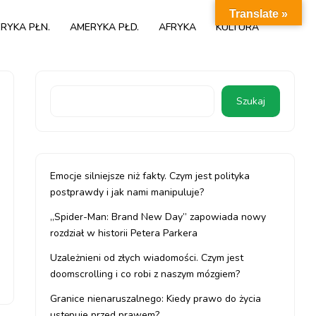
Translate »
RYKA PŁN.
AMERYKA PŁD.
AFRYKA
KULTURA
Szukaj
Emocje silniejsze niż fakty. Czym jest polityka
postprawdy i jak nami manipuluje?
„Spider-Man: Brand New Day” zapowiada nowy
rozdział w historii Petera Parkera
Uzależnieni od złych wiadomości. Czym jest
doomscrolling i co robi z naszym mózgiem?
Granice nienaruszalnego: Kiedy prawo do życia
ustępuje przed prawem?