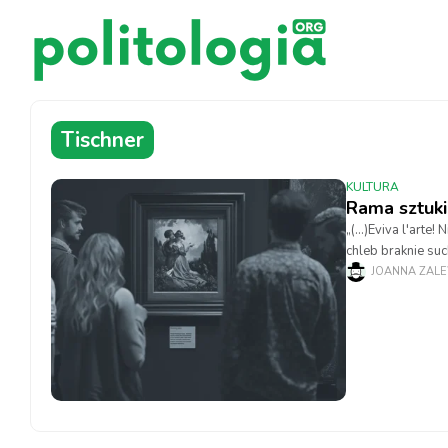
Tischner
KULTURA
Rama sztuki
„(…)Eviva l'arte!
chleb braknie suc
warte, – „Eviva l’
JOANNA ZAL