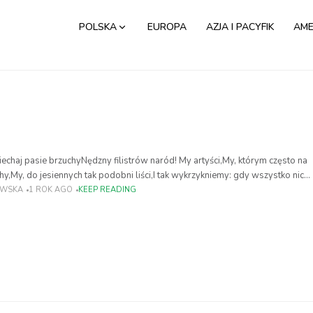
POLSKA
EUROPA
AZJA I PACYFIK
AME
 Niechaj pasie brzuchyNędzny filistrów naród! My artyści,My, którym często na
hy,My, do jesiennych tak podobni liści,I tak wykrzykniemy: gdy wszystko nic
arte” K. Przerwa-Tetmajer
EWSKA
1 ROK AGO
KEEP READING