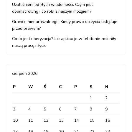
Uzależnieni od złych wiadomości. Czym jest
doomscrolling i co robi z naszym mózgiem?
Granice nienaruszalnego: Kiedy prawo do życia ustępuje
przed prawem?
Co to jest uberyzacja? Jak aplikacje w telefonie zmieniły
naszą pracę i życie
sierpień 2026
P
W
Ś
C
P
S
N
1
2
3
4
5
6
7
8
9
10
11
12
13
14
15
16
17
18
19
20
21
22
23