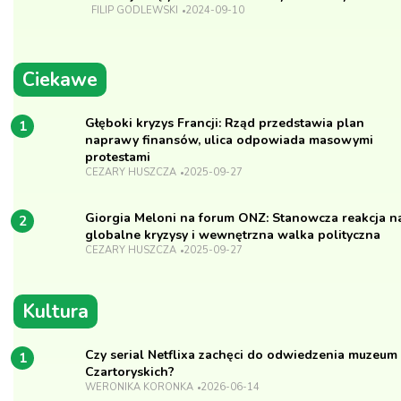
FILIP GODLEWSKI
2024-09-10
Ciekawe
Głęboki kryzys Francji: Rząd przedstawia plan
1
naprawy finansów, ulica odpowiada masowymi
protestami
CEZARY HUSZCZA
2025-09-27
Giorgia Meloni na forum ONZ: Stanowcza reakcja n
2
globalne kryzysy i wewnętrzna walka polityczna
CEZARY HUSZCZA
2025-09-27
Kultura
Czy serial Netflixa zachęci do odwiedzenia muzeum
1
Czartoryskich?
WERONIKA KORONKA
2026-06-14