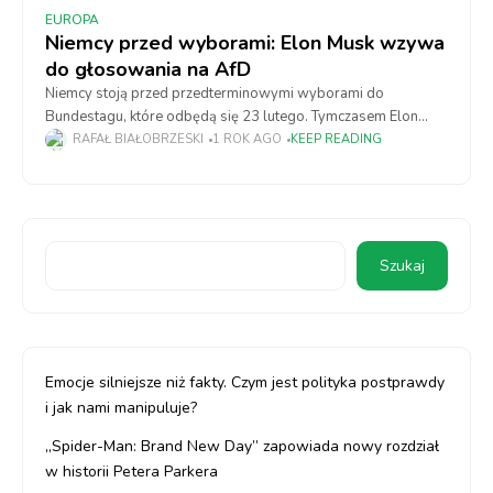
EUROPA
Niemcy przed wyborami: Elon Musk wzywa
do głosowania na AfD
Niemcy stoją przed przedterminowymi wyborami do
Bundestagu, które odbędą się 23 lutego. Tymczasem Elon
Musk - człowiek, zasiadający w administracji Donalda Trumpa,
RAFAŁ BIAŁOBRZESKI
1 ROK AGO
KEEP READING
wzywa do głosowania na Alternatywę dla Niemiec. Partię,
Szukaj
Emocje silniejsze niż fakty. Czym jest polityka postprawdy
i jak nami manipuluje?
„Spider-Man: Brand New Day” zapowiada nowy rozdział
w historii Petera Parkera