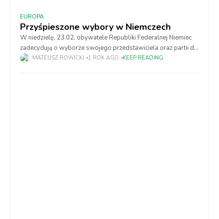
EUROPA
Przyśpieszone wybory w Niemczech
W niedzielę, 23.02, obywatele Republiki Federalnej Niemiec
zadecydują o wyborze swojego przedstawiciela oraz partii do
Bundestagu. W tych wyborach jest uprawnionych ponad 50
MATEUSZ ROWICKI
1 ROK AGO
KEEP READING
milionów obywateli. Zadecydują oni, o tym kto