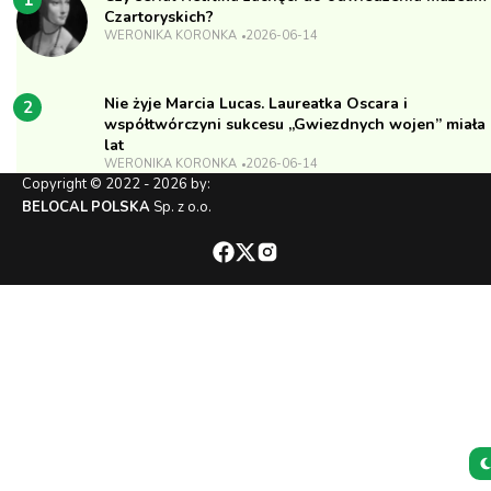
1
Czartoryskich?
WERONIKA KORONKA
2026-06-14
Nie żyje Marcia Lucas. Laureatka Oscara i
2
współtwórczyni sukcesu „Gwiezdnych wojen” miała
lat
WERONIKA KORONKA
2026-06-14
Copyright © 2022 - 2026 by:
BELOCAL POLSKA
Sp. z o.o.