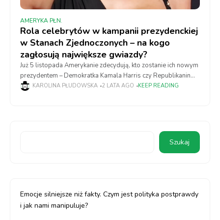
AMERYKA PŁN.
Rola celebrytów w kampanii prezydenckiej
w Stanach Zjednoczonych – na kogo
zagłosują największe gwiazdy?
Już 5 listopada Amerykanie zdecydują, kto zostanie ich nowym
prezydentem – Demokratka Kamala Harris czy Republikanin
Donald Trump. Kampania prezydencka nabiera tempa, a
KAROLINA PŁUDOWSKA
2 LATA AGO
KEEP READING
kandydaci zaciekle walczą o przekonanie jak największej
Szukaj
Emocje silniejsze niż fakty. Czym jest polityka postprawdy
i jak nami manipuluje?