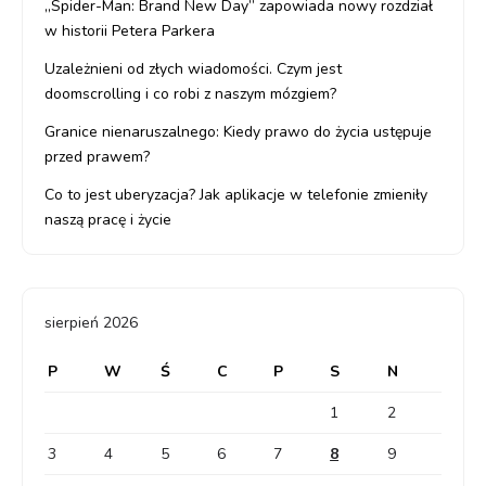
„Spider-Man: Brand New Day” zapowiada nowy rozdział
w historii Petera Parkera
Uzależnieni od złych wiadomości. Czym jest
doomscrolling i co robi z naszym mózgiem?
Granice nienaruszalnego: Kiedy prawo do życia ustępuje
przed prawem?
Co to jest uberyzacja? Jak aplikacje w telefonie zmieniły
naszą pracę i życie
sierpień 2026
P
W
Ś
C
P
S
N
1
2
3
4
5
6
7
8
9