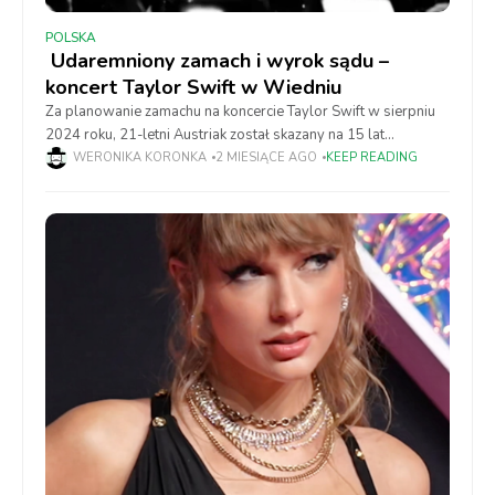
POLSKA
Udaremniony zamach i wyrok sądu –
koncert Taylor Swift w Wiedniu
Za planowanie zamachu na koncercie Taylor Swift w sierpniu
2024 roku, 21-letni Austriak został skazany na 15 lat
więzienia. Mężczyzna przyznał się przed sądem w austriackim
WERONIKA KORONKA
2 MIESIĄCE AGO
KEEP READING
Wiener Neustadt, który uznał