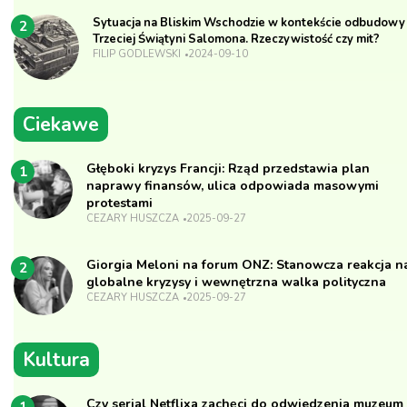
Sytuacja na Bliskim Wschodzie w kontekście odbudowy
2
Trzeciej Świątyni Salomona. Rzeczywistość czy mit?
FILIP GODLEWSKI
2024-09-10
Ciekawe
Głęboki kryzys Francji: Rząd przedstawia plan
1
naprawy finansów, ulica odpowiada masowymi
protestami
CEZARY HUSZCZA
2025-09-27
Giorgia Meloni na forum ONZ: Stanowcza reakcja n
2
globalne kryzysy i wewnętrzna walka polityczna
CEZARY HUSZCZA
2025-09-27
Kultura
Czy serial Netflixa zachęci do odwiedzenia muzeum