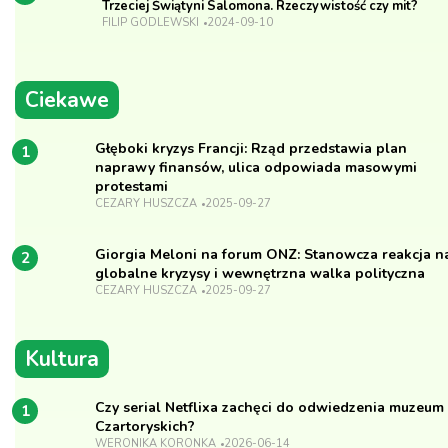
Trzeciej Świątyni Salomona. Rzeczywistość czy mit?
FILIP GODLEWSKI
2024-09-10
Ciekawe
Głęboki kryzys Francji: Rząd przedstawia plan
1
naprawy finansów, ulica odpowiada masowymi
protestami
CEZARY HUSZCZA
2025-09-27
Giorgia Meloni na forum ONZ: Stanowcza reakcja n
2
globalne kryzysy i wewnętrzna walka polityczna
CEZARY HUSZCZA
2025-09-27
Kultura
Czy serial Netflixa zachęci do odwiedzenia muzeum
1
Czartoryskich?
WERONIKA KORONKA
2026-06-14