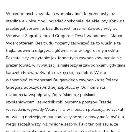
W niedzielnych zawodach warunki atmosferyczne były już
stabilne a kibice mogli oglądać doskonałe, dalekie loty. Konkurs
przebiegał sprawnie, bez dłuższych przerw. Zawody wygrał
Władymir Zografski przed Gregorem Deschwandenem i Marco
Woergotterem. Bez trudu możemy zauważyć, że to właśnie ta
trójka powinna odgrywać główne role w tegorocznym cyklu.
Pozostaje tylko pytanie: jak forma tych zawodników będzie się
prezentować, w rywalizacji z najlepszymi zawodnikami, gdy zimą
karuzela Pucharu Świata rozkręci się na dobre. Warto
wspomnieć, że trenerami Bułgarskiego zawodnika są Polacy
Grzegorz Sobczyk i Andrzej Zapotoczny. Od momentu
rozpoczęcia współpracy Zografskiego z polskimi
szkoleniowcami, zawodnik robi ogromne postępy. Przede
wszystkim, wywiady Władymira w mediach pokazują, że zyskał
on wielką nadzieję, że nadchodzący sezon zimowy może być dla
niego szczęśliwszy, niż minione sezony. Fakt ten pokazuje, że
polska myśl szkoleniowa w skokach narciarskich jest jedną z