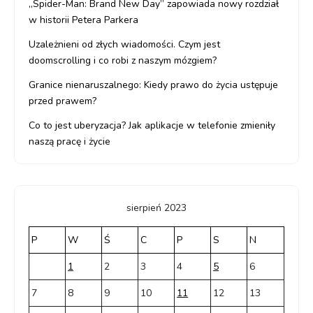
„Spider-Man: Brand New Day” zapowiada nowy rozdział
w historii Petera Parkera
Uzależnieni od złych wiadomości. Czym jest
doomscrolling i co robi z naszym mózgiem?
Granice nienaruszalnego: Kiedy prawo do życia ustępuje
przed prawem?
Co to jest uberyzacja? Jak aplikacje w telefonie zmieniły
naszą pracę i życie
sierpień 2023
P
W
Ś
C
P
S
N
1
2
3
4
5
6
7
8
9
10
11
12
13