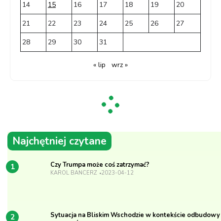
14
15
16
17
18
19
20
21
22
23
24
25
26
27
28
29
30
31
« lip
wrz »
Najchętniej czytane
Czy Trumpa może coś zatrzymać?
1
KAROL BANCERZ
2023-04-12
Sytuacja na Bliskim Wschodzie w kontekście odbudowy
2