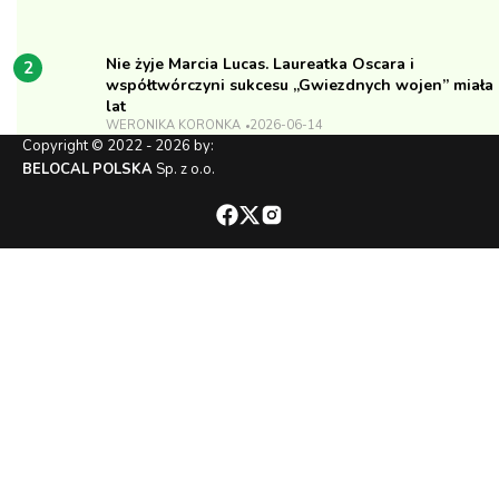
Nie żyje Marcia Lucas. Laureatka Oscara i
2
współtwórczyni sukcesu „Gwiezdnych wojen” miała
lat
WERONIKA KORONKA
2026-06-14
Copyright © 2022 - 2026 by:
BELOCAL POLSKA
Sp. z o.o.