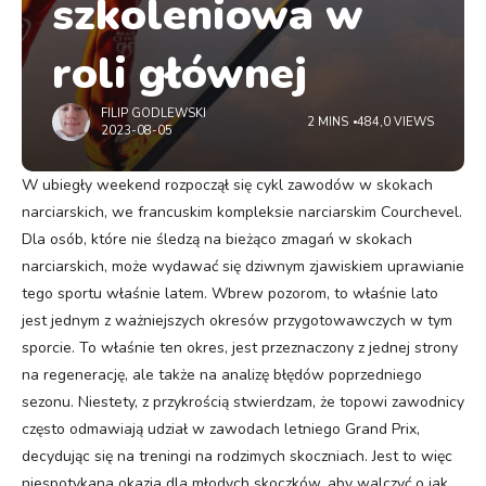
szkoleniowa w
roli głównej
FILIP GODLEWSKI
2 MINS
484,0 VIEWS
2023-08-05
W
ubiegły weekend rozpoczął się cykl zawodów w skokach
narciarskich, we francuskim kompleksie narciarskim Courchevel.
Dla osób, które nie śledzą na bieżąco zmagań w skokach
narciarskich, może wydawać się dziwnym zjawiskiem uprawianie
tego sportu właśnie latem. Wbrew pozorom, to właśnie lato
jest jednym z ważniejszych okresów przygotowawczych w tym
sporcie. To właśnie ten okres, jest przeznaczony z jednej strony
na regenerację, ale także na analizę błędów poprzedniego
sezonu. Niestety, z przykrością stwierdzam, że topowi zawodnicy
często odmawiają udział w zawodach letniego Grand Prix,
decydując się na treningi na rodzimych skoczniach. Jest to więc
niespotykana okazja dla młodych skoczków, aby walczyć o jak