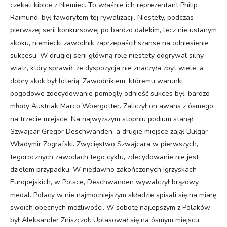
czekali kibice z Niemiec. To właśnie ich reprezentant Philip
Raimund, był faworytem tej rywalizacji. Niestety, podczas
pierwszej serii konkursowej po bardzo dalekim, lecz nie ustanym
skoku, niemiecki zawodnik zaprzepaścił szanse na odniesienie
sukcesu. W drugiej serii główną rolę niestety odgrywał silny
wiatr, który sprawił, że dyspozycja nie znaczyła zbyt wiele, a
dobry skok był loterią. Zawodnikiem, któremu warunki
pogodowe zdecydowanie pomogły odnieść sukces był, bardzo
młody Austriak Marco Woergotter. Zaliczył on awans z ósmego
na trzecie miejsce. Na najwyższym stopniu podium stanął
Szwajcar Gregor Deschwanden, a drugie miejsce zajął Bułgar
Władymir Zografski. Zwycięstwo Szwajcara w pierwszych,
tegorocznych zawodach tego cyklu, zdecydowanie nie jest
dziełem przypadku. W niedawno zakończonych Igrzyskach
Europejskich, w Polsce, Deschwanden wywalczył brązowy
medal. Polacy w nie najmocniejszym składzie spisali się na miarę
swoich obecnych możliwości. W sobotę najlepszym z Polaków
był Aleksander Zniszczoł. Uplasował się na ósmym miejscu.