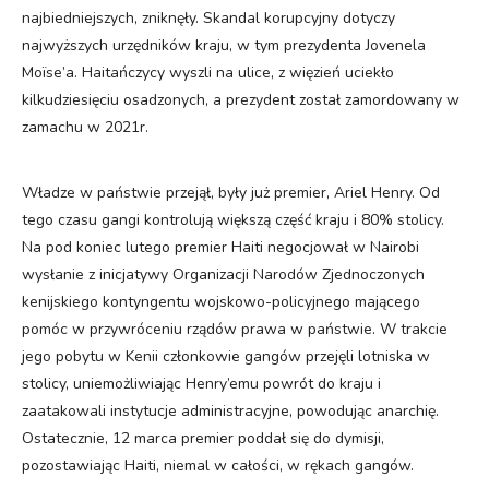
najbiedniejszych, zniknęły. Skandal korupcyjny dotyczy
najwyższych urzędników kraju, w tym prezydenta Jovenela
Moïse’a. Haitańczycy wyszli na ulice, z więzień uciekło
kilkudziesięciu osadzonych, a prezydent został zamordowany w
zamachu w 2021r.
Władze w państwie przejął, były już premier, Ariel Henry. Od
tego czasu gangi kontrolują większą część kraju i 80% stolicy.
Na pod koniec lutego premier Haiti negocjował w Nairobi
wysłanie z inicjatywy Organizacji Narodów Zjednoczonych
kenijskiego kontyngentu wojskowo-policyjnego mającego
pomóc w przywróceniu rządów prawa w państwie. W trakcie
jego pobytu w Kenii członkowie gangów przejęli lotniska w
stolicy, uniemożliwiając Henry’emu powrót do kraju i
zaatakowali instytucje administracyjne, powodując anarchię.
Ostatecznie, 12 marca premier poddał się do dymisji,
pozostawiając Haiti, niemal w całości, w rękach gangów.