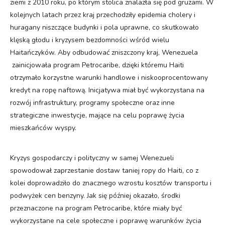
ziemi z 2010 roku, po którym stolica znalazła się pod gruzami. W
kolejnych latach przez kraj przechodziły epidemia cholery i
huragany niszczące budynki i pola uprawne, co skutkowało
klęską głodu i kryzysem bezdomności wśród wielu
Haitańczyków. Aby odbudować zniszczony kraj, Wenezuela
zainicjowała program Petrocaribe, dzięki któremu Haiti
otrzymało korzystne warunki handlowe i niskooprocentowany
kredyt na ropę naftową. Inicjatywa miał być wykorzystana na
rozwój infrastruktury, programy społeczne oraz inne
strategiczne inwestycje, mające na celu poprawę życia
mieszkańców wyspy.
Kryzys gospodarczy i polityczny w samej Wenezueli
spowodował zaprzestanie dostaw taniej ropy do Haiti, co z
kolei doprowadziło do znacznego wzrostu kosztów transportu i
podwyżek cen benzyny. Jak się później okazało, środki
przeznaczone na program Petrocaribe, które miały być
wykorzystane na cele społeczne i poprawę warunków życia