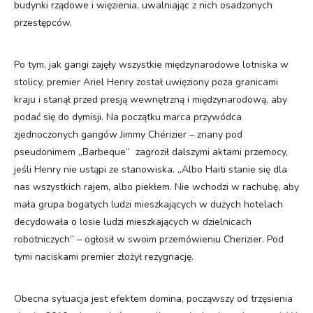
budynki rządowe i więzienia, uwalniając z nich osadzonych
przestępców.
Po tym, jak gangi zajęły wszystkie międzynarodowe lotniska w
stolicy, premier Ariel Henry został uwięziony poza granicami
kraju i stanął przed presją wewnętrzną i międzynarodową, aby
podać się do dymisji. Na początku marca przywódca
zjednoczonych gangów Jimmy Chérizier – znany pod
pseudonimem „Barbeque” zagroził dalszymi aktami przemocy,
jeśli Henry nie ustąpi ze stanowiska. „Albo Haiti stanie się dla
nas wszystkich rajem, albo piekłem. Nie wchodzi w rachubę, aby
mała grupa bogatych ludzi mieszkających w dużych hotelach
decydowała o losie ludzi mieszkających w dzielnicach
robotniczych” – ogłosił w swoim przemówieniu Cherizier. Pod
tymi naciskami premier złożył rezygnację.
Obecna sytuacja jest efektem domina, począwszy od trzęsienia