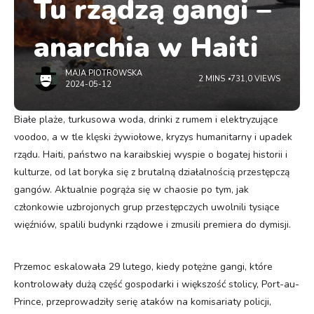
Tu rządzą gangi –
anarchia w Haiti
MAJA PIOTROWSKA
2 MINS
731,0 VIEWS
2024-05-12
Białe plaże, turkusowa woda, drinki z rumem i elektryzujące
voodoo, a w tle klęski żywiołowe, kryzys humanitarny i upadek
rządu. Haiti, państwo na karaibskiej wyspie o bogatej historii i
kulturze, od lat boryka się z brutalną działalnością przestępczą
gangów. Aktualnie pogrąża się w chaosie po tym, jak
członkowie uzbrojonych grup przestępczych uwolnili tysiące
więźniów, spalili budynki rządowe i zmusili premiera do dymisji.
Przemoc eskalowała 29 lutego, kiedy potężne gangi, które
kontrolowały dużą część gospodarki i większość stolicy, Port-au-
Prince, przeprowadziły serię ataków na komisariaty policji,