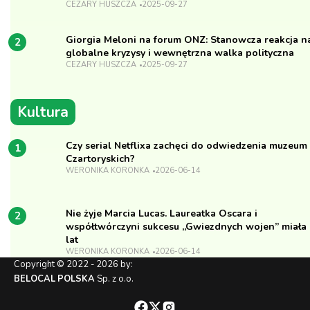
CEZARY HUSZCZA
2025-09-27
Giorgia Meloni na forum ONZ: Stanowcza reakcja n
2
globalne kryzysy i wewnętrzna walka polityczna
CEZARY HUSZCZA
2025-09-27
Kultura
Czy serial Netflixa zachęci do odwiedzenia muzeum
1
Czartoryskich?
WERONIKA KORONKA
2026-06-14
Nie żyje Marcia Lucas. Laureatka Oscara i
2
współtwórczyni sukcesu „Gwiezdnych wojen” miała
lat
WERONIKA KORONKA
2026-06-14
Copyright © 2022 - 2026 by:
BELOCAL POLSKA
Sp. z o.o.