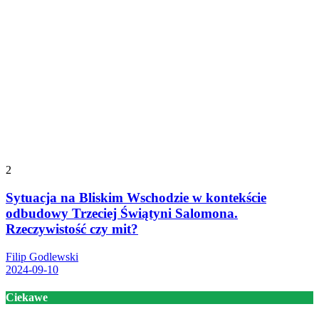
2
Sytuacja na Bliskim Wschodzie w kontekście
odbudowy Trzeciej Świątyni Salomona.
Rzeczywistość czy mit?
Filip Godlewski
2024-09-10
Ciekawe