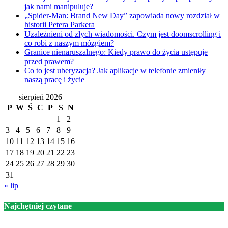
jak nami manipuluje?
„Spider-Man: Brand New Day” zapowiada nowy rozdział w
historii Petera Parkera
Uzależnieni od złych wiadomości. Czym jest doomscrolling i
co robi z naszym mózgiem?
Granice nienaruszalnego: Kiedy prawo do życia ustępuje
przed prawem?
Co to jest uberyzacja? Jak aplikacje w telefonie zmieniły
naszą pracę i życie
sierpień 2026
P
W
Ś
C
P
S
N
1
2
3
4
5
6
7
8
9
10
11
12
13
14
15
16
17
18
19
20
21
22
23
24
25
26
27
28
29
30
31
« lip
Najchętniej czytane