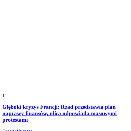
1
Głęboki kryzys Francji: Rząd przedstawia plan
naprawy finansów, ulica odpowiada masowymi
protestami