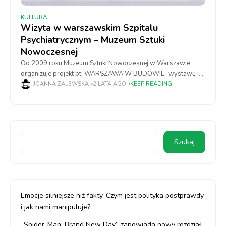
KULTURA
Wizyta w warszawskim Szpitalu
Psychiatrycznym – Muzeum Sztuki
Nowoczesnej
Od 2009 roku Muzeum Sztuki Nowoczesnej w Warszawie
organizuje projekt pt. WARSZAWA W BUDOWIE- wystawę i
liczne wydarzenia poświęcone projektowaniu miasta. Pomysł
JOANNA ZALEWSKA
2 LATA AGO
KEEP READING
na festiwal wziął się z potrzeby zdobywania wiedzy
Szukaj
Emocje silniejsze niż fakty. Czym jest polityka postprawdy
i jak nami manipuluje?
„Spider-Man: Brand New Day” zapowiada nowy rozdział