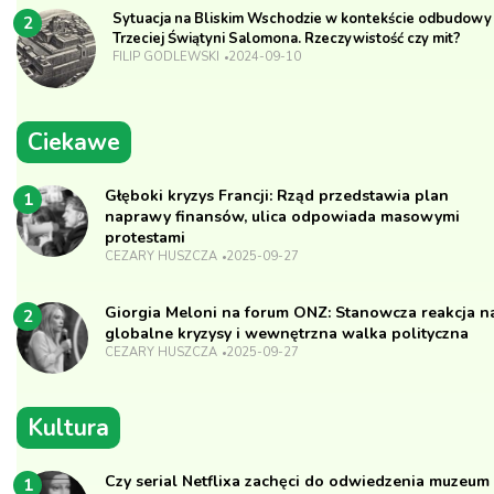
Sytuacja na Bliskim Wschodzie w kontekście odbudowy
2
Trzeciej Świątyni Salomona. Rzeczywistość czy mit?
FILIP GODLEWSKI
2024-09-10
Ciekawe
Głęboki kryzys Francji: Rząd przedstawia plan
1
naprawy finansów, ulica odpowiada masowymi
protestami
CEZARY HUSZCZA
2025-09-27
Giorgia Meloni na forum ONZ: Stanowcza reakcja n
2
globalne kryzysy i wewnętrzna walka polityczna
CEZARY HUSZCZA
2025-09-27
Kultura
Czy serial Netflixa zachęci do odwiedzenia muzeum
1