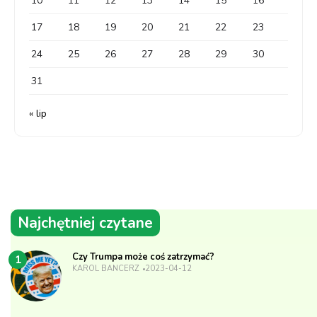
10
11
12
13
14
15
16
17
18
19
20
21
22
23
24
25
26
27
28
29
30
31
« lip
Najchętniej czytane
Czy Trumpa może coś zatrzymać?
1
KAROL BANCERZ
2023-04-12