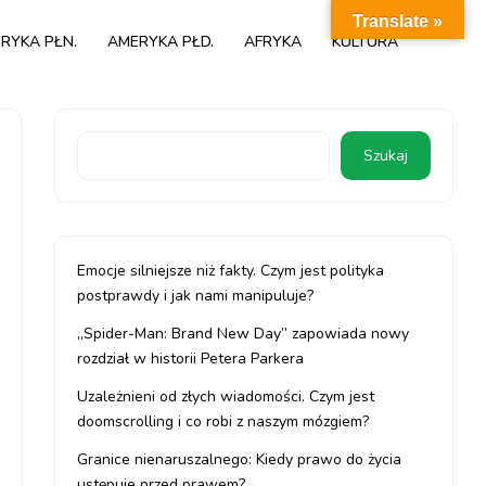
Translate »
RYKA PŁN.
AMERYKA PŁD.
AFRYKA
KULTURA
Szukaj
Emocje silniejsze niż fakty. Czym jest polityka
postprawdy i jak nami manipuluje?
„Spider-Man: Brand New Day” zapowiada nowy
rozdział w historii Petera Parkera
Uzależnieni od złych wiadomości. Czym jest
doomscrolling i co robi z naszym mózgiem?
Granice nienaruszalnego: Kiedy prawo do życia
ustępuje przed prawem?