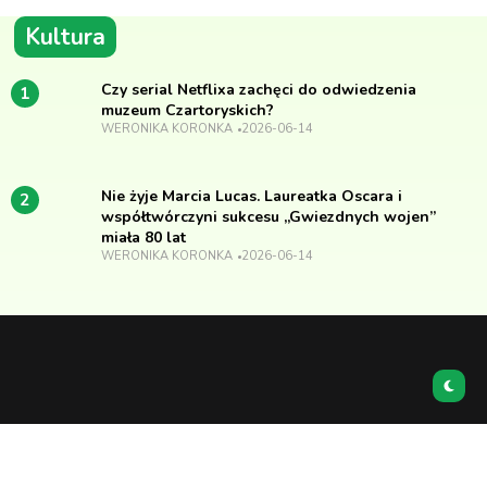
Kultura
Czy serial Netflixa zachęci do odwiedzenia
1
muzeum Czartoryskich?
WERONIKA KORONKA
2026-06-14
Nie żyje Marcia Lucas. Laureatka Oscara i
2
współtwórczyni sukcesu „Gwiezdnych wojen”
miała 80 lat
WERONIKA KORONKA
2026-06-14