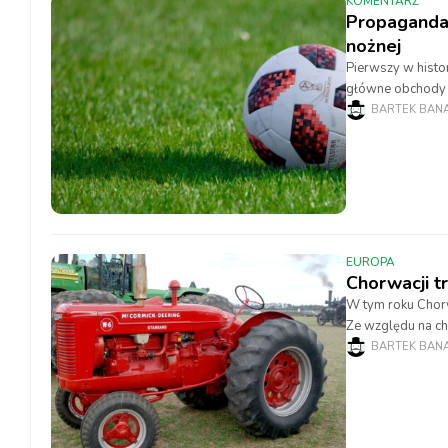
KOMENTARZ
Propaganda 
nożnej
Pierwszy w histo
główne obchody m
Piłkarskie
BARTEK BAN
EUROPA
Chorwacji t
W tym roku Chorw
Ze względu na ch
z wielu
BARTEK BAN