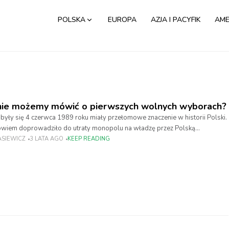
POLSKA
EUROPA
AZJA I PACYFIK
AME
znie możemy mówić o pierwszych wolnych wyborach?
były się 4 czerwca 1989 roku miały przełomowe znaczenie w historii Polski.
owiem doprowadziło do utraty monopolu na władzę przez Polską
ię Robotniczą i pozwoliło
ASIEWICZ
3 LATA AGO
KEEP READING