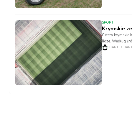
SPORT
Krymskie zes
Cztery krymskie 
lidze. Według źró
Kercz. Rosyjska 
BARTEK BAN