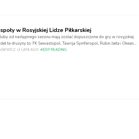
poły w Rosyjskiej Lidze Piłkarskiej
kluby od następnego sezonu mają zostać dopuszczone do gry w rosyjskiej
deł te drużyny to: FK Sewastopol, Tawrija Symferopol, Rubin Jałta i Okean
Federacja
ASIEWICZ
3 LATA AGO
KEEP READING