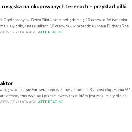
rosyjska na okupowanych terenach – przykład piłki
rii Ogólnorosyjski Dzień Piłki Nożnej odbędzie się 10 czerwca. W tym roku
ają się odbyć na Łużnikach 10 czerwca - w przeddzień finału Pucharu Rosji.
ASIEWICZ
3 LATA AGO
KEEP READING
raktor
ację w konkursie Eurowizji reprezentuje zespół Let 3 z piosenką „Mama šč”.
arakterystyczny wygląd i prześmiewczy tekst, który jest zrozumiały dla osób
ASIEWICZ
3 LATA AGO
KEEP READING