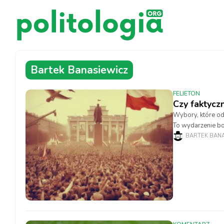
Bartek Banasiewicz
FELIETON
Czy faktyc
Wybory, które od
To wydarzenie b
Zjednoczoną Part
BARTEK BAN