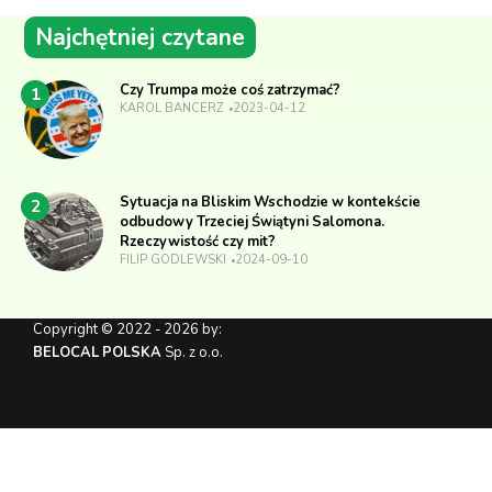
Najchętniej czytane
Czy Trumpa może coś zatrzymać?
1
KAROL BANCERZ
2023-04-12
Sytuacja na Bliskim Wschodzie w kontekście
2
odbudowy Trzeciej Świątyni Salomona.
Rzeczywistość czy mit?
FILIP GODLEWSKI
2024-09-10
Copyright © 2022 - 2026 by:
BELOCAL POLSKA
Sp. z o.o.