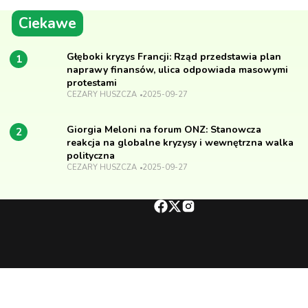
Ciekawe
Głęboki kryzys Francji: Rząd przedstawia plan
1
naprawy finansów, ulica odpowiada masowymi
protestami
CEZARY HUSZCZA
2025-09-27
Giorgia Meloni na forum ONZ: Stanowcza
2
reakcja na globalne kryzysy i wewnętrzna walka
polityczna
CEZARY HUSZCZA
2025-09-27